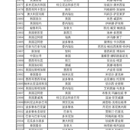
1976
英属香港
以色列
莉娜·梅辛格
1977
多米尼加共和国
特立尼达和多巴哥
珍妮尔·康米西翁
1978
墨西哥阿卡普尔
南非
玛格丽特·加迪纳
1979
澳大利亚珀斯
委内瑞拉
玛莉莎·萨亚莱罗
1980
韩国首尔
美国
肖恩·威瑟利
1981
美国纽约
委内瑞拉
伊林娜·萨埃斯
1982
秘鲁利马
加拿大
凯伦·戴安·鲍德温
1983
美国密苏里
新西兰
洛林·多恩斯
1984
美国迈阿密
瑞典
伊冯娜·莱丁
1985
美国迈阿密
波多黎各
黛博拉·卡尔西德
1986
巴拿马巴拿马城
委内瑞拉
芭芭拉·帕拉西奥斯·特伊
1987
新加坡
智利
塞西莉亚·博洛科
1988
中国台湾
泰国
蓬蝶普·娜矶朗嘉诺克
1989
墨西哥坎昆
荷兰
安吉拉·维瑟
1990
美国洛杉矶
挪威
莫娜·格鲁特
1991
美国拉斯维加斯
墨西哥
卢皮塔·琼斯
1992
泰国曼谷
纳米比亚
米切尔·麦克林
1993
墨西哥墨西哥城
波多黎各
达亚娜拉·托雷斯
1995
纳米比亚温得和克
美国
切尔西·史密斯
1996
美国拉斯维加斯
委内瑞拉
艾莉茜娅·马查多
1997
美国迈阿密
美国
布鲁克·玛赫拉妮·李
1998
美国夏威夷
特立尼达和多巴哥
温迪·菲茨威廉
1999
特利尼达和多巴哥
博茨瓦纳
姆普勒·克维拉格博
2001
波多黎各巴亚蒙
波多黎各
丹尼丝·基尼奥内斯
2002
波多黎各圣胡安
巴拿马
贾斯汀·巴塞克
2003
巴拿马巴拿马城
多米尼加
阿梅莉娅·维加
2004
厄瓜多尔基多
澳大利亚
珍妮弗·霍金斯
2005
泰国曼谷
加拿大
纳塔丽·格列波娃