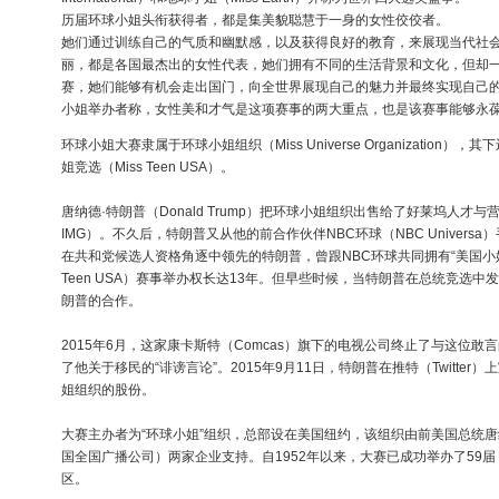
历届环球小姐头衔获得者，都是集美貌聪慧于一身的女性佼佼者。
她们通过训练自己的气质和幽默感，以及获得良好的教育，来展现当代社
丽，都是各国最杰出的女性代表，她们拥有不同的生活背景和文化，但却
赛，她们能够有机会走出国门，向全世界展现自己的魅力并最终实现自己
小姐举办者称，女性美和才气是这项赛事的两大重点，也是该赛事能够永
环球小姐大赛隶属于环球小姐组织（Miss Universe Organization）
姐竞选（Miss Teen USA）。
唐纳德·特朗普（Donald Trump）把环球小姐组织出售给了好莱坞人才与营
IMG）。不久后，特朗普又从他的前合作伙伴NBC环球（NBC Universa
在共和党候选人资格角逐中领先的特朗普，曾跟NBC环球共同拥有“美国小姐”（M
Teen USA）赛事举办权长达13年。但早些时候，当特朗普在总统竞选中
朗普的合作。
2015年6月，这家康卡斯特（Comcas）旗下的电视公司终止了与这位
了他关于移民的“诽谤言论”。2015年9月11日，特朗普在推特（Twitter
姐组织的股份。
大赛主办者为“环球小姐”组织，总部设在美国纽约，该组织由前美国总统唐纳德·特
国全国广播公司）两家企业支持。自1952年以来，大赛已成功举办了59届
区。