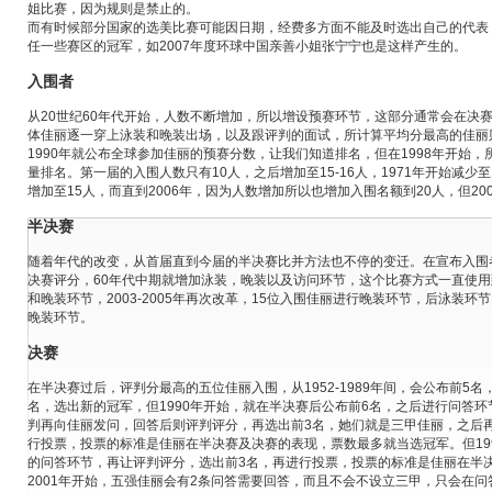
姐比赛，因为规则是禁止的。
而有时候部分国家的选美比赛可能因日期，经费多方面不能及时选出自己的代表
任一些赛区的冠军，如2007年度环球中国亲善小姐张宁宁也是这样产生的。
入围者
从20世纪60年代开始，人数不断增加，所以增设预赛环节，这部分通常会在决
体佳丽逐一穿上泳装和晚装出场，以及跟评判的面试，所计算平均分最高的佳丽则
1990年就公布全球参加佳丽的预赛分数，让我们知道排名，但在1998年开始
量排名。第一届的入围人数只有10人，之后增加至15-16人，1971年开始减少至1
增加至15人，而直到2006年，因为人数增加所以也增加入围名额到20人，但20
半决赛
随着年代的改变，从首届直到今届的半决赛比并方法也不停的变迁。在宣布入围者
决赛评分，60年代中期就增加泳装，晚装以及访问环节，这个比赛方式一直使用到1
和
晚装
环节，2003-2005年再次改革，15位入围佳丽进行晚装环节，后泳装环节；2
晚装环节。
决赛
在半决赛过后，评判分最高的五位佳丽入围，从1952-1989年间，会公布前5名
名，选出新的冠军，但1990年开始，就在半决赛后公布前6名，之后进行问答
判再向佳丽发问，回答后则评判评分，再选出前3名，她们就是三甲佳丽，之后
行投票，投票的标准是佳丽在半决赛及决赛的表现，票数最多就当选冠军。但19
的问答环节，再让评判评分，选出前3名，再进行投票，投票的标准是佳丽在半
2001年开始，五强佳丽会有2条问答需要回答，而且不会不设立三甲，只会在