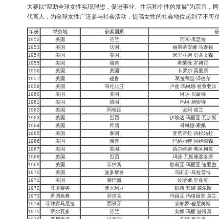
大赛以“帮助全球女性实现理想，促进事业、生活和个性的发展”为宗旨，
代言人，为全球女性广泛参与社会活动，提高女性的社会地位起到了不可
年份
举办地
获奖国家
1952
美国
芬兰
阿米·库瑟拉
1953
美国
法国
丽斯蒂安娜·马泰勒
1954
美国
美国
米里亚姆·史蒂文森
1955
美国
瑞典
希莱薇·罗姆宾
1956
美国
美国
卡罗尔·莫里斯
1957
美国
秘鲁
葛拉蒂丝·泽德尔
1958
美国
哥伦比亚
卢兹·玛琳娜·祖鲁亚加
1960
美国
美国
琳达·贝蒙特
1961
美国
德国
玛琳·施密特
1962
美国
阿根廷
诺玛·诺兰
1963
美国
巴西
伊埃达·玛丽亚·瓦加斯
1964
美国
希腊
科琳娜·索佩
1965
美国
泰国
亚芭诗拉·洪杉姑拉
1966
美国
瑞典
玛格丽特·阿维德森
1967
美国
美国
西尔维娅·希区柯克
1968
美国
巴西
玛莎·瓦斯康塞洛斯
1969
美国
菲律宾
歌莉亚·玛丽亚·迪亚兹
1970
美国
波多黎各
玛莉苏·马拉雷特
1971
美国
黎巴嫩
佐珍娜·里兹克
1972
波多黎各
澳大利亚
凯莉·安娜·威尔斯
1973
希腊雅典
菲律宾
玛丽亚·玛格丽塔·莫兰
1974
菲律宾马尼拉
西班牙
安帕罗·穆尼奥斯
1975
萨尔瓦多
芬兰
安娜·玛丽·波塔莫