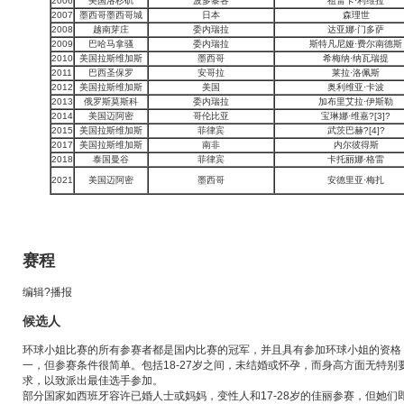
2006
美国洛杉矶
波多黎各
祖雷卡·利维拉
2007
墨西哥墨西哥城
日本
森理世
2008
越南芽庄
委内瑞拉
达亚娜·门多萨
2009
巴哈马拿骚
委内瑞拉
斯特凡尼娅·费尔南德斯
2010
美国拉斯维加斯
墨西哥
希梅纳·纳瓦瑞提
2011
巴西圣保罗
安哥拉
莱拉·洛佩斯
2012
美国拉斯维加斯
美国
奥利维亚·卡波
2013
俄罗斯莫斯科
委内瑞拉
加布里艾拉·伊斯勒
2014
美国迈阿密
哥伦比亚
宝琳娜·维嘉
?[3]
?
2015
美国拉斯维加斯
菲律宾
武茨巴赫?[4]
?
2017
美国拉斯维加斯
南非
内尔彼得斯
2018
泰国曼谷
菲律宾
卡托丽娜·格雷
2021
美国迈阿密
墨西哥
安德里亚·梅扎
赛程
编辑
?播报
候选人
环球小姐比赛的所有参赛者都是国内比赛的冠军，并且具有参加环球小姐的资格
一，但参赛条件很简单。包括18-27岁之间，未结婚或怀孕，而身高方面无特
求，以致派出最佳选手参加。
部分国家如西班牙容许已婚人士或妈妈，
变性人
和17-28岁的佳丽参赛，但她