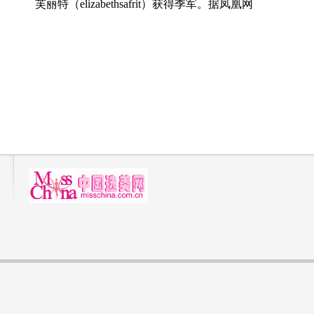
芙丽特（elizabethsafrit）获得季军。据凤凰网