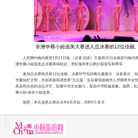
非洲华裔小姐选美大赛进入总决赛的12位佳丽。
人民网约翰内斯堡1月21日电 （记者 倪涛）王嘉烨20日在南非约翰内斯堡
洲华裔小姐选美总决赛捧得桂冠，李虹臻和李云鹤分获亚军和季军。
参加总决赛的共有12位佳丽，决赛环节包括晚礼服展示，泳装展示，知
华夏灿烂文明，共创美丽和谐世界”为主题，旨在展现旅南华人华裔青年女
风采和出色的综合才艺，彰显中华文化魅力，提高中华民族形象。据悉，此
裔小姐-南非小姐选美。
据悉，本次选美大赛从去年8月开始，历时5个多月