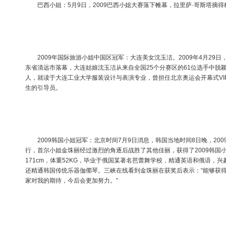
巴西小姐：5月9日，2009巴西小姐大赛落下帷幕，拉里萨·哥斯塔摘得
2009年国际旅游小姐中国区冠军：大连美女沈玉洁。2009年4月29日
东省清远市落幕，大连姑娘沈玉洁从来自全国25个分赛区的61位选手中脱
人，就读于大连工业大学服装设计与表演专业，曾担任北京奥运会开幕式VI
生的引导员。
2009韩国小姐冠军：北京时间7月9日消息，韩国当地时间8日晚，20
行，首尔小姐金珠丽经过激烈的角逐后战胜了其他佳丽，获得了2009韩国小
171cm，体重52KG，毕业于俄国某著名芭蕾舞学校，精通英语和俄语，
还精通韩国传统乐器伽倻琴。三峡在线看到金珠丽在获奖后表示：“能够获
家对我的期待，今后会更加努力。”