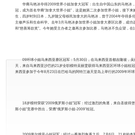
华裔马艳冰夺得2009世界小姐加拿大冠军：出生自中国山东的马艳冰，
冠，成为首名华裔“加拿大世界小姐”，这是她第二次参加世界小姐，接下来
生，四岁时到日本，九岁随父母移民加拿大的马艳冰，曾于2004年夺得多
主修声乐和生命科学。去年3月马艳冰参加世界小姐加拿大赛区比赛，成功进
和“慈善筹款奖”。今年她受主办者之邀再次参加比赛，马艳冰不负众望，在
09环球小姐马来西亚赛区冠军：5月30日，在马来西亚首都吉隆坡，吴
天，来自马来西亚沙巴的21岁全职模特吴丽雯获得马来西亚区环球小姐桂
来西亚参加于今年8月23日在巴哈马的阿特兰迪天堂岛上举行的2009年环
18岁模特荣获“2009俄罗斯小姐”冠军：经过激烈的角逐，来自圣彼得堡
斯小姐”竞赛中胜出，荣膺“俄罗斯小姐-2009”桂冠。
2009塞尔维亚小姐冠军：经过一番激烈角逐之后，7月6日，21岁的杰莱纳·马克